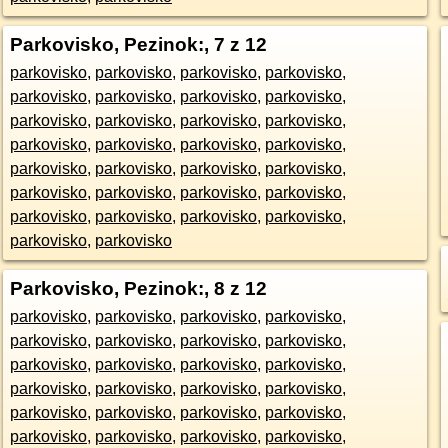
Parkovisko, Pezinok:
, 7 z 12
parkovisko
,
parkovisko
,
parkovisko
,
parkovisko
,
parkovisko
,
parkovisko
,
parkovisko
,
parkovisko
,
parkovisko
,
parkovisko
,
parkovisko
,
parkovisko
,
parkovisko
,
parkovisko
,
parkovisko
,
parkovisko
,
parkovisko
,
parkovisko
,
parkovisko
,
parkovisko
,
parkovisko
,
parkovisko
,
parkovisko
,
parkovisko
,
parkovisko
,
parkovisko
,
parkovisko
,
parkovisko
,
parkovisko
,
parkovisko
Parkovisko, Pezinok:
, 8 z 12
parkovisko
,
parkovisko
,
parkovisko
,
parkovisko
,
parkovisko
,
parkovisko
,
parkovisko
,
parkovisko
,
parkovisko
,
parkovisko
,
parkovisko
,
parkovisko
,
parkovisko
,
parkovisko
,
parkovisko
,
parkovisko
,
parkovisko
,
parkovisko
,
parkovisko
,
parkovisko
,
parkovisko
,
parkovisko
,
parkovisko
,
parkovisko
,