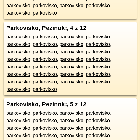
parkovisko
,
parkovisko
,
parkovisko
,
parkovisko
,
parkovisko
,
parkovisko
Parkovisko, Pezinok:
, 4 z 12
parkovisko
,
parkovisko
,
parkovisko
,
parkovisko
,
parkovisko
,
parkovisko
,
parkovisko
,
parkovisko
,
parkovisko
,
parkovisko
,
parkovisko
,
parkovisko
,
parkovisko
,
parkovisko
,
parkovisko
,
parkovisko
,
parkovisko
,
parkovisko
,
parkovisko
,
parkovisko
,
parkovisko
,
parkovisko
,
parkovisko
,
parkovisko
,
parkovisko
,
parkovisko
,
parkovisko
,
parkovisko
,
parkovisko
,
parkovisko
Parkovisko, Pezinok:
, 5 z 12
parkovisko
,
parkovisko
,
parkovisko
,
parkovisko
,
parkovisko
,
parkovisko
,
parkovisko
,
parkovisko
,
parkovisko
,
parkovisko
,
parkovisko
,
parkovisko
,
parkovisko
,
parkovisko
,
parkovisko
,
parkovisko
,