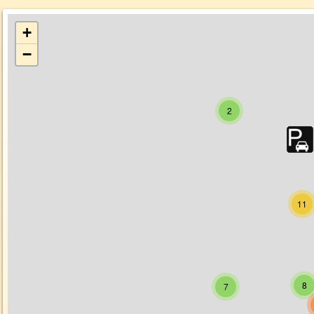
+
−
2
11
8
7