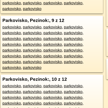
parkovisko
,
parkovisko
,
parkovisko
,
parkovisko
,
parkovisko
,
parkovisko
Parkovisko, Pezinok:
, 9 z 12
parkovisko
,
parkovisko
,
parkovisko
,
parkovisko
,
parkovisko
,
parkovisko
,
parkovisko
,
parkovisko
,
parkovisko
,
parkovisko
,
parkovisko
,
parkovisko
,
parkovisko
,
parkovisko
,
parkovisko
,
parkovisko
,
parkovisko
,
parkovisko
,
parkovisko
,
parkovisko
,
parkovisko
,
parkovisko
,
parkovisko
,
parkovisko
,
parkovisko
,
parkovisko
,
parkovisko
,
parkovisko
,
parkovisko
,
parkovisko
Parkovisko, Pezinok:
, 10 z 12
parkovisko
,
parkovisko
,
parkovisko
,
parkovisko
,
parkovisko
,
parkovisko
,
parkovisko
,
parkovisko
,
parkovisko
,
parkovisko
,
parkovisko
,
parkovisko
,
parkovisko
,
parkovisko
,
parkovisko
,
parkovisko
,