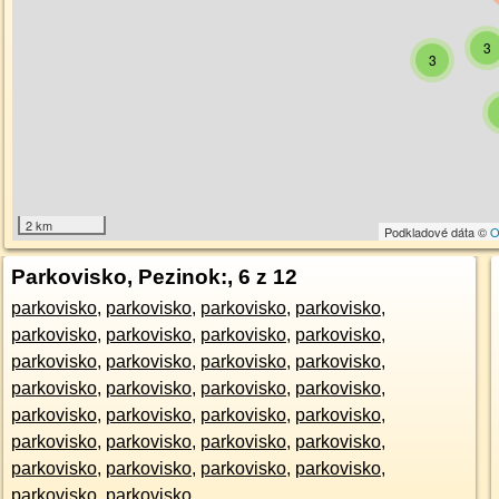
3
3
2 km
Podkladové dáta ©
O
Parkovisko, Pezinok:
, 6 z 12
parkovisko
,
parkovisko
,
parkovisko
,
parkovisko
,
parkovisko
,
parkovisko
,
parkovisko
,
parkovisko
,
parkovisko
,
parkovisko
,
parkovisko
,
parkovisko
,
parkovisko
,
parkovisko
,
parkovisko
,
parkovisko
,
parkovisko
,
parkovisko
,
parkovisko
,
parkovisko
,
parkovisko
,
parkovisko
,
parkovisko
,
parkovisko
,
parkovisko
,
parkovisko
,
parkovisko
,
parkovisko
,
parkovisko
,
parkovisko