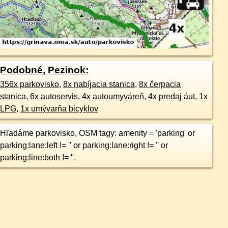
Podobné, Pezinok:
356x parkovisko
,
8x nabíjacia stanica
,
8x čerpacia
stanica
,
6x autoservis
,
4x autoumyváreň
,
4x predaj áut
,
1x
LPG
,
1x umývarňa bicyklov
Hľadáme parkovisko, OSM tagy: amenity = 'parking' or
parking:lane:left != '' or parking:lane:right != '' or
parking:line:both != ''.