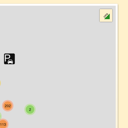
202
2
113