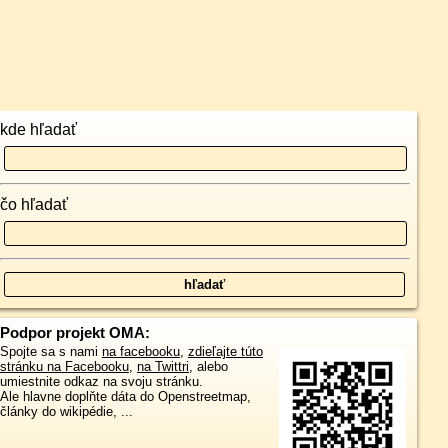
kde hľadať
čo hľadať
Podpor projekt OMA:
Spojte sa s nami
na facebooku
,
zdieľajte túto
stránku na Facebooku
,
na Twittri
, alebo
umiestnite odkaz na svoju stránku.
Ale hlavne doplňte dáta do Openstreetmap,
články do wikipédie, ...